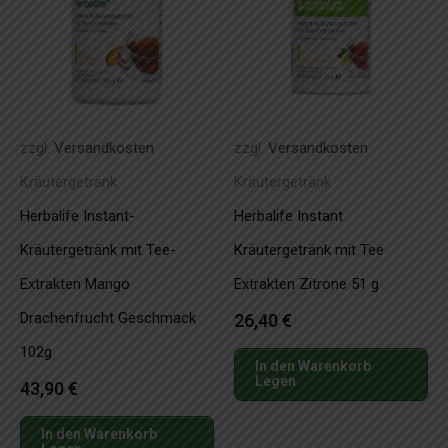
zzgl.
Versandkosten
zzgl.
Versandkosten
Kräutergetränk
Kräutergetränk
Herbalife Instant-
Herbalife Instant
Kräutergetränk mit Tee-
Kräutergetränk mit Tee
Extrakten Mango
Extrakten Zitrone 51 g
Drachenfrucht Geschmack
26,40
€
102g
In den Warenkorb
Legen
43,90
€
In den Warenkorb