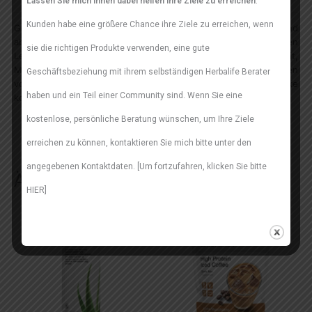
Lassen Sie mich Ihnen dabei helfen Ihre Ziele zu erreichen
.
Kunden habe eine größere Chance ihre Ziele zu erreichen, wenn
Genieße dieses Produkt im Rahmen einer ausgewogenen und
abwechslungsreichen Ernährung sowie eines gesunden, aktiven
sie die richtigen Produkte verwenden, eine gute
Lebensstils. Bei Schwangerschaft, Stillzeit,
Medikamenteneinnahme oder gesundheitlichen Beschwerden
Geschäftsbeziehung mit ihrem selbständigen Herbalife Berater
vor Gebrauch eine Ärztin, einen Arzt oder eine Apotheke
haben und ein Teil einer Community sind. Wenn Sie eine
konsultieren.
kostenlose, persönliche Beratung wünschen, um Ihre Ziele
erreichen zu können, kontaktieren Sie mich bitte unter den
angegebenen Kontaktdaten. [Um fortzufahren, klicken Sie bitte
Ähnliche Produkte
HIER]