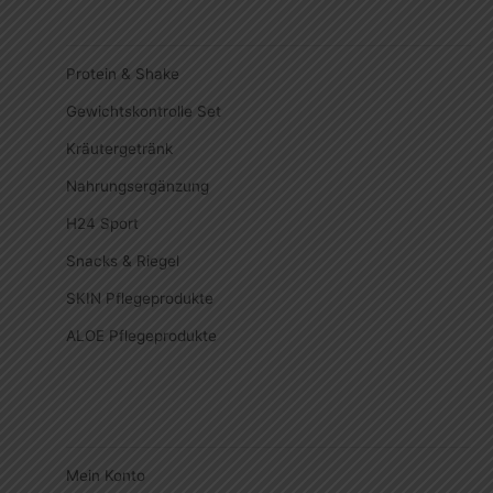
Protein & Shake
Gewichtskontrolle Set
Kräutergetränk
Nahrungsergänzung
H24 Sport
Snacks & Riegel
SKIN Pflegeprodukte
ALOE Pflegeprodukte
Mein Konto