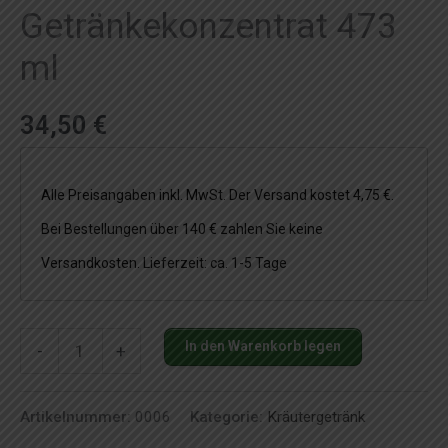
Getränkekonzentrat 473
ml
34,50
€
Alle Preisangaben inkl. MwSt. Der Versand kostet 4,75 €.
Bei Bestellungen über 140 € zahlen Sie keine
Versandkosten. Lieferzeit: ca. 1-5 Tage
Herbalife
In den Warenkorb legen
-
+
Aloe
Vera
Artikelnummer:
0006
Kategorie:
Kräutergetränk
Getränkekonzentrat