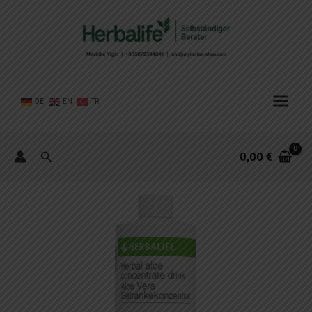
Zum
Inhalt
springen
DE
EN
TR
Suchen
0,00
€