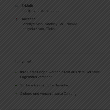
E-Mail:
info@myherbal-shop.com
Adresse:
Serefiye Mah. Nacibey Sok. No:6/A
Ipekyolu / Van, Türkei
Ihre Vorteile
Ihre Bestellungen werden direkt aus dem Herbalife-
Lagerhaus versandt.
30 Tage Geld-zurück-Garantie.
Sichere und verschlüsselte Zahlung.