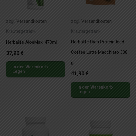
zzgl.
Versandkosten
zzgl.
Versandkosten
Kräutergetränk
Kräutergetränk
Herbalife High Protein Iced
Herbalife AloeMax, 473ml
Coffee Latte Macchiato 308
37,90
€
gr
In den Warenkorb
Legen
41,90
€
In den Warenkorb
Legen